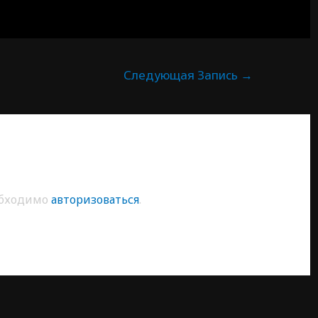
Следующая Запись
→
й
обходимо
авторизоваться
.