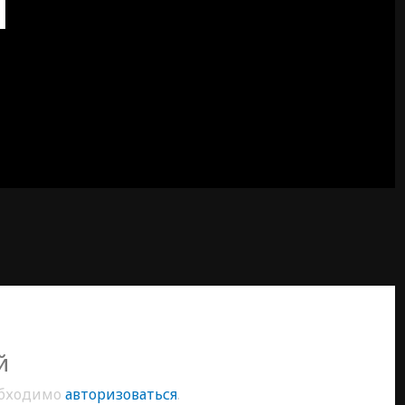
й
обходимо
авторизоваться
.