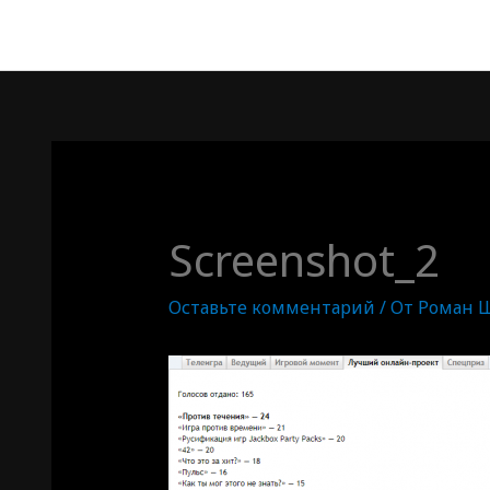
Screenshot_2
Оставьте комментарий
/ От
Роман 