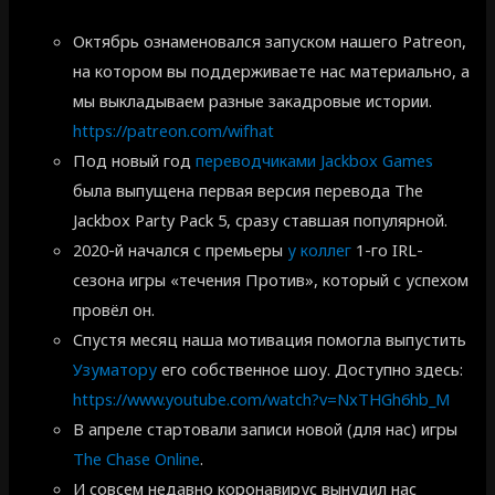
Октябрь ознаменовался запуском нашего Patreon,
на котором вы поддерживаете нас материально, а
мы выкладываем разные закадровые истории.
https://patreon.com/wifhat
Под новый год
переводчиками Jackbox Games
была выпущена первая версия перевода The
Jackbox Party Pack 5, сразу ставшая популярной.
2020-й начался с премьеры
у коллег
1-го IRL-
сезона игры «течения Против», который с успехом
провёл он.
Спустя месяц наша мотивация помогла выпустить
Узуматору
его собственное шоу. Доступно здесь:
https://www.youtube.com/watch?v=NxTHGh6hb_M
В апреле стартовали записи новой (для нас) игры
The Chase Online
.
И совсем недавно коронавирус вынудил нас